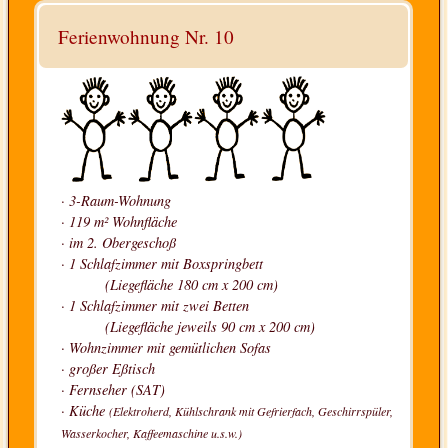
PREISLISTE
Ferienwohnung Nr. 10
WISSENSWERTES
KONTAKT & BUCHUNG
ANGEBOTE
für Kurzentschlossene
· 3-Raum-Wohnung
· 119 m² Wohnfläche
· im 2. Obergeschoß
· 1 Schlafzimmer mit Boxspringbett
(Liegefläche 180 cm x 200 cm)
· 1 Schlafzimmer mit zwei Betten
(Liegefläche jeweils 90 cm x 200 cm)
· Wohnzimmer mit gemütlichen Sofas
· großer Eßtisch
· Fernseher (SAT)
· Küche
(Elektroherd, Kühlschrank mit Gefrierfach, Geschirrspüler,
Wasserkocher, Kaffeemaschine u.s.w.)