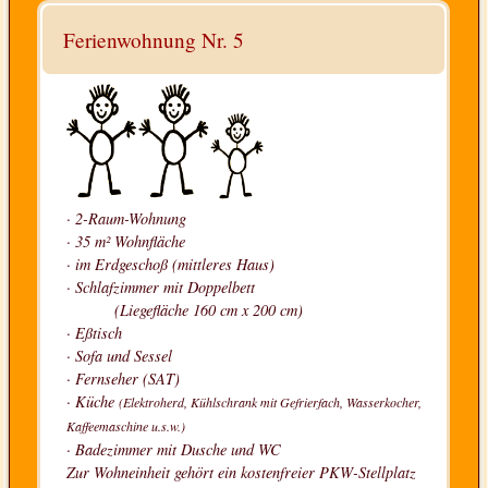
PREISLISTE
Ferienwohnung Nr. 5
WISSENSWERTES
KONTAKT & BUCHUNG
ANGEBOTE
für Kurzentschlossene
· 2-Raum-Wohnung
· 35 m² Wohnfläche
· im Erdgeschoß (mittleres Haus)
· Schlafzimmer mit Doppelbett
(Liegefläche 160 cm x 200 cm)
· Eßtisch
· Sofa und Sessel
· Fernseher (SAT)
· Küche
(Elektroherd, Kühlschrank mit Gefrierfach, Wasserkocher,
Kaffeemaschine u.s.w.)
· Badezimmer mit Dusche und WC
Zur Wohneinheit gehört ein kostenfreier PKW-Stellplatz